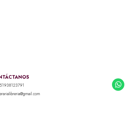
NTÁCTANOS
51938123791
iterarialibreria@gmail.com