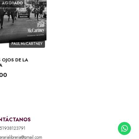
AGOTADO
PAUL McCARTNEY
 OJOS DE LA
A
.00
NTÁCTANOS
51938123791
iterarialibreria@gmail.com