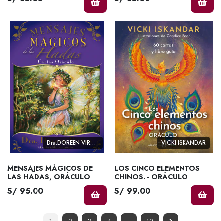
Dra.DOREEN VIRTUE
VICKI ISKANDAR
MENSAJES MÁGICOS DE
LOS CINCO ELEMENTOS
LAS HADAS, ORÁCULO
CHINOS. - ORÁCULO
S/ 95.00
S/ 99.00
1
2
3
4
..
19