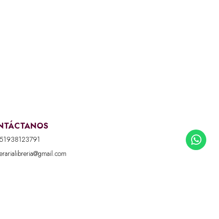
NTÁCTANOS
51938123791
iterarialibreria@gmail.com