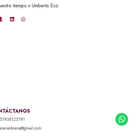
uestro tiempo.» Umberto Eco.
NTÁCTANOS
51938123791
iterarialibreria@gmail.com