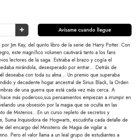
Avísame cuando llegue
a por Jim Kay, del quinto libro de la serie de Harry Potter. Con
tegro, este magnífico volumen cautivará tanto a los fans
vos lectores de la saga. Estiraba el brazo y cogía el
quedaba mirándola, desesperado por entrar... Detrás de
 él deseaba con toda su alma... Un premio que superaba
ndido y decadente hogar ancestral de Sirius Black, la Orden
sombras de una guerra que está cada vez más cerca. A
 hace más poderoso,sus pensamientos empiezan a irrumpir en
velando una obsesión por la magia que se oculta en las
to de Misterios…En un curso repleto de secretos y
e, Suma Inquisidora de Hogwarts, escudriña cada detalle de
te del encargo del Ministerio de Magia de vigilar a
o. Pero el valor llama a un leal grupo de estudiantes a