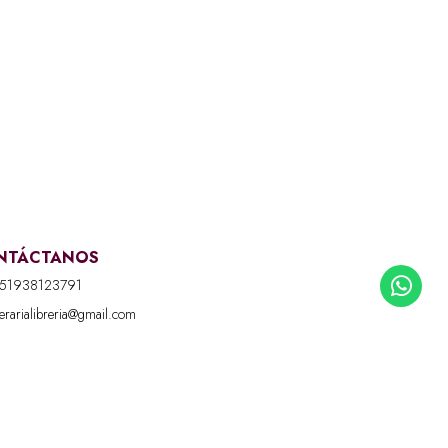
NTÁCTANOS
51938123791
iterarialibreria@gmail.com