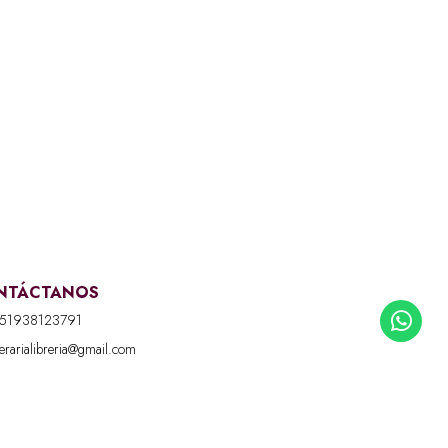
NTÁCTANOS
51938123791
iterarialibreria@gmail.com