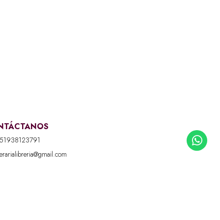
NTÁCTANOS
51938123791
iterarialibreria@gmail.com