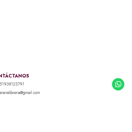
NTÁCTANOS
51938123791
iterarialibreria@gmail.com