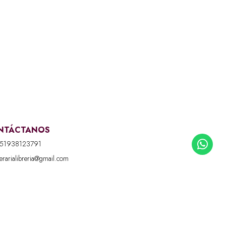
NTÁCTANOS
51938123791
iterarialibreria@gmail.com