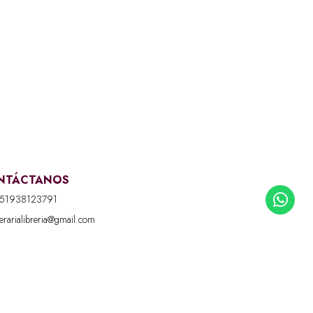
NTÁCTANOS
51938123791
iterarialibreria@gmail.com